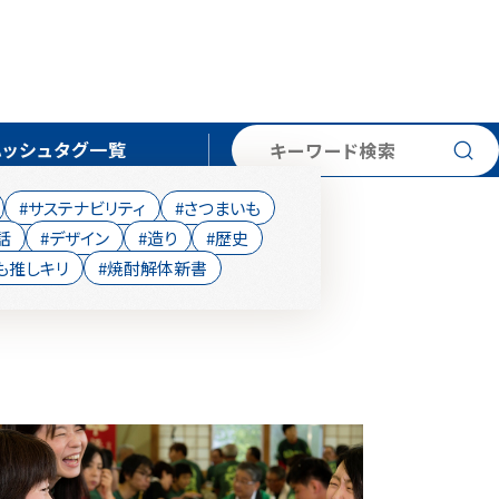
検索
ハッシュタグ一覧
#サステナビリティ
#さつまいも
話
#デザイン
#造り
#歴史
も推しキリ
#焼酎解体新書