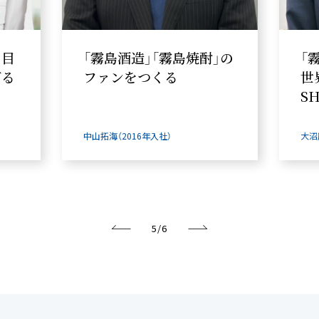
を目
「霧島酒造」「霧島焼酎」の
「
げる
ファンをつくる
世
S
中山拓海（2016年入社）
大沼
5
/
6