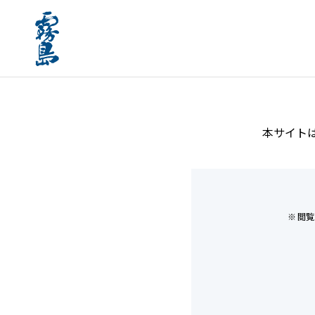
ホーム
知る/楽しむ
焼酎のおいしい飲み方
本サイト
閲覧