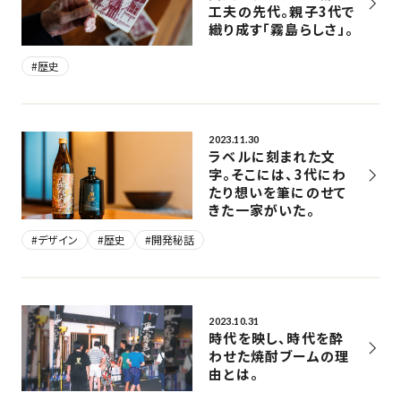
工夫の先代。親子3代で
織り成す「霧島らしさ」。
#歴史
2023.11.30
ラベルに刻まれた文
字。そこには、3代にわ
たり想いを筆にのせて
きた一家がいた。
#デザイン
#歴史
#開発秘話
2023.10.31
時代を映し、時代を酔
わせた焼酎ブームの理
由とは。