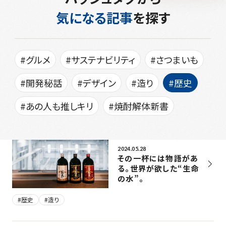
気になる記事
を探す
#グルメ
#サステナビリティ
#さつまいも
#開発秘話
#デザイン
#造り
#歴史
#あの人も推しキリ
#焼酎解体新書
2024.05.28
その一杯には物語があ
る。世界が欲した“生命
の水”。
#歴史
#造り