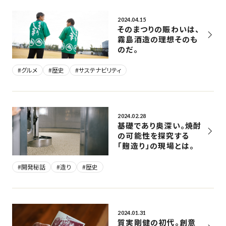
2024.04.15
そのまつりの賑わいは、
霧島酒造の理想そのも
のだ。
#グルメ
#歴史
#サステナビリティ
2024.02.28
基礎であり奥深い。焼酎
の可能性を探究する
「麹造り」の現場とは。
#開発秘話
#造り
#歴史
2024.01.31
質実剛健の初代。創意