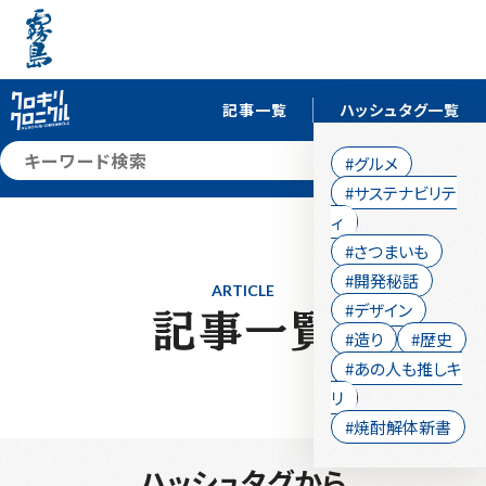
記事一覧
ハッシュタグ一覧
検索
#グルメ
#サステナビリテ
ィ
#さつまいも
#開発秘話
ARTICLE
#デザイン
#造り
#歴史
#あの人も推しキ
リ
#焼酎解体新書
ハッシュタグから