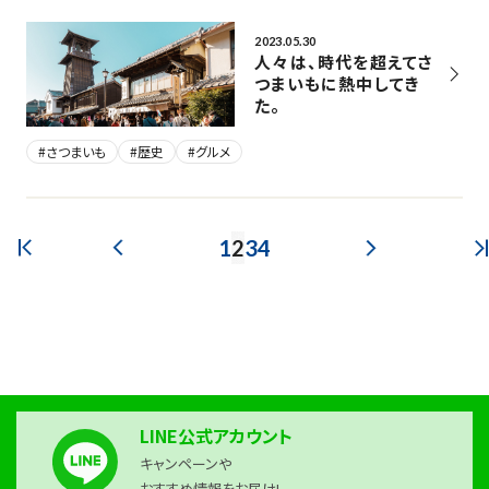
2023.05.30
人々は、時代を超えてさ
つまいもに熱中してき
た。
#さつまいも
#歴史
#グルメ
1
2
3
4
最初のページ
PREV
NEXT
LINE公式アカウント
キャンペーンや
おすすめ情報をお届け!