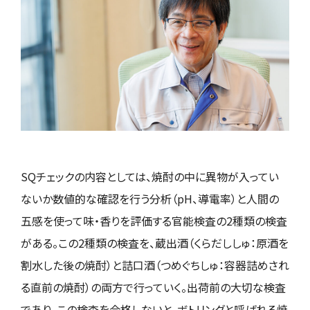
SQチェックの内容としては、焼酎の中に異物が⼊ってい
ないか数値的な確認を⾏う分析（pH、導電率）と人間の
五感を使って味・⾹りを評価する官能検査の2種類の検査
がある。この2種類の検査を、蔵出酒（くらだししゅ：原酒を
割⽔した後の焼酎）と詰⼝酒（つめぐちしゅ：容器詰めされ
る直前の焼酎）の両方で⾏っていく。出荷前の大切な検査
であり、この検査を合格しないと、ボトリングと呼ばれる焼