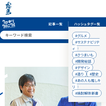
記事一覧
ハッシュタグ一覧
検索
#グルメ
#サステナビリテ
ィ
#さつまいも
#開発秘話
#デザイン
#造り
#歴史
#あの人も推しキ
リ
#焼酎解体新書