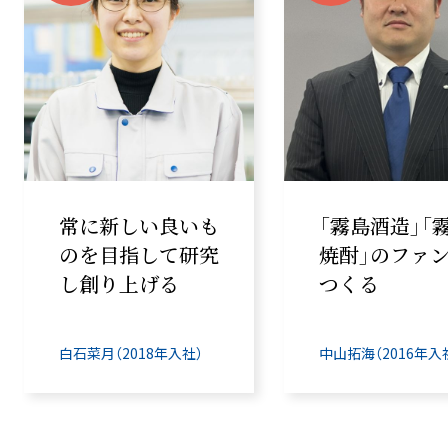
「霧島酒造」「霧島
「霧島焼酎」
焼酎」のファンを
世界の
つくる
「KIRISHIM
SHOCHU」
中山拓海（2016年入社）
大沼慶子（2018年