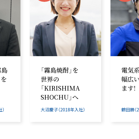
を
電気系、機械系と
社員
幅広い仕事ができ
し、
A
ます!
に仕
へ
入社）
鶴田勝（2017年入社）
福田翔