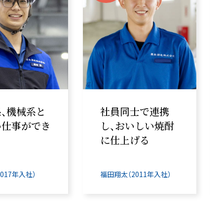
同士で連携
責任感を持って、
おいしい焼酎
安全・安心な商品
上げる
を届ける
太（2011年入社）
末原莉子（2010年入社）