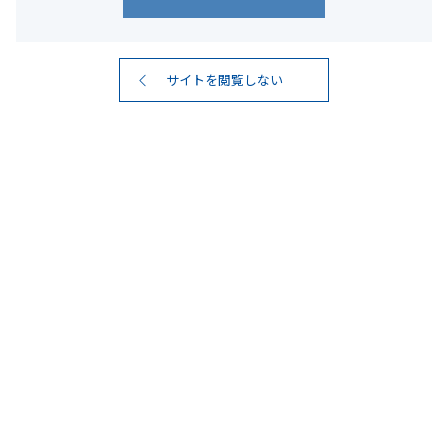
サイトを閲覧しない
スタウト
KIRISHIMA BEER
STOUT
深いコクと香ばしい香り
ロースト麦芽の風味豊かな黒ビール。コーヒーを思わせる香
ばしい香りと、スッキリとした後味が特長です。霧島酒造の
本格焼酎の品質を支える清冽な地下水「霧島裂罅水(キリシマ
レッカスイ)」のやわらかく、すっきりとした特長を活かし
た、きれいな味わいのビールです。
商品名
KIRISHIMA BEER STOUT