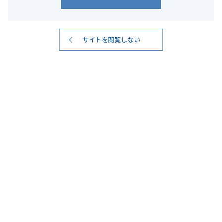
サイトを閲覧しない
#ノンアルコール
1
検索結果
件