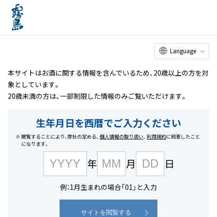
オンライン
工場見学
お客様
相談室
メニュー
ショップ
ホーム
商品を探す
#ノンアルコール
Language
本サイトはお酒に関する情報を含んでいるため、20歳以上の方を対
象としています。
20歳未満の方は、一部制限した情報のみご覧いただけます。
生年月日を西暦でご入力ください
閲覧することにより、弊社の定める、
個人情報の取り扱い
、
利用規約
に同意したこと
になります。
年
月
日
例：1月生まれの場合「01」と入力