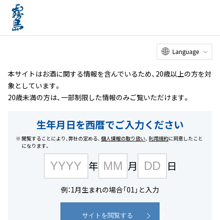
オンライン
工場見学
お客様
相談室
メニュー
ショップ
ホーム
商品を探す
#樽貯蔵
Language
本サイトはお酒に関する情報を含んでいるため、20歳以上の方を対
象としています。
20歳未満の方は、一部制限した情報のみご覧いただけます。
生年月日を西暦でご入力ください
閲覧することにより、弊社の定める、
個人情報の取り扱い
、
利用規約
に同意したこと
になります。
年
月
日
例：1月生まれの場合「01」と入力