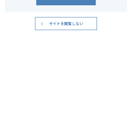
サイトを閲覧しない
#樽貯蔵
6
検索結果
件