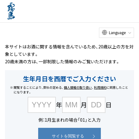
オンライン
工場見学
お客様
相談室
メニュー
ショップ
ホーム
商品を探す
#アレンジ飲み
Language
本サイトはお酒に関する情報を含んでいるため、20歳以上の方を対
象としています。
20歳未満の方は、一部制限した情報のみご覧いただけます。
生年月日を西暦でご入力ください
閲覧することにより、弊社の定める、
個人情報の取り扱い
、
利用規約
に同意したこと
になります。
年
月
日
例：1月生まれの場合「01」と入力