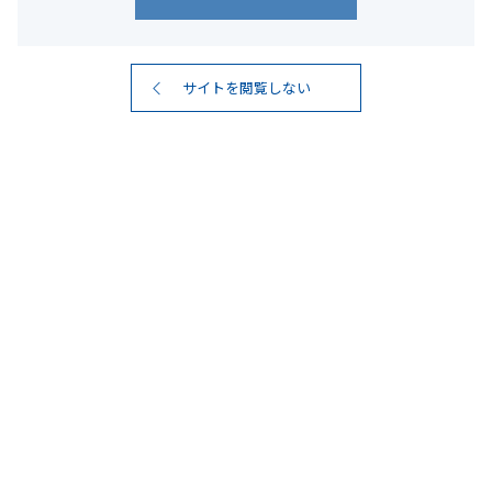
サイトを閲覧しない
#アレンジ飲み
7
検索結果
件